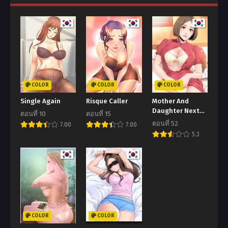
COLOR
COLOR
COLOR
Single Again
Risque Caller
Mother And
Daughter Next
ตอนที่ 10
ตอนที่ 15
Door
ตอนที่ 52
7.00
7.00
5.3
COLOR
COLOR