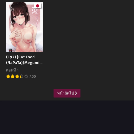
on raikou mama
more (Fate Grand
Order)
(C97) [Cat Food
(NaPaTa)] Megumi-
ppoi no! (Saenai
ตอนที่ 1
Heroine no
7.00
Sodatekata)
หน้าถัดไป