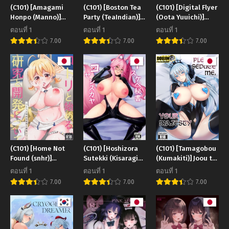
(C101) [Amagami
(C101) [Boston Tea
(C101) [Digital Flyer
Honpo (Manno)]
Party (TeaIndian)]
(Oota Yuuichi)]
Iribitari Gal ni
Tanoshii! Yousei
Rakuen Gensou –
ตอนที่ 1
ตอนที่ 1
ตอนที่ 1
Manko
Apart (FateGrand
Eden Fantasia
7.00
7.00
7.00
Tsukawasete
Order)
(Honkai Impact
Morau Hanashi The
3rd) [English]
Gyaru I Hang Out
with Lets Me Use
Her Pussy
(C101) [Home Not
(C101) [Hoshizora
(C101) [Tamagobou
Found (snhr)]
Sutekki (Kisaragi
(Kumakiti)] Joou to
Kotori to Hajimeru
Nana)] Dosukebe
Toroketai _ Please
ตอนที่ 1
ตอนที่ 1
ตอนที่ 1
Kenkyuu to
Hisho Koyanskaya
Seduce Me, Your
7.00
7.00
7.00
Kaihatsu ni Tsuite
THE Perverted
Majesty (Fate-
(Blue Archive)
Secretary
Grand Order)
Koyanskaya (Fate
Grand Order)