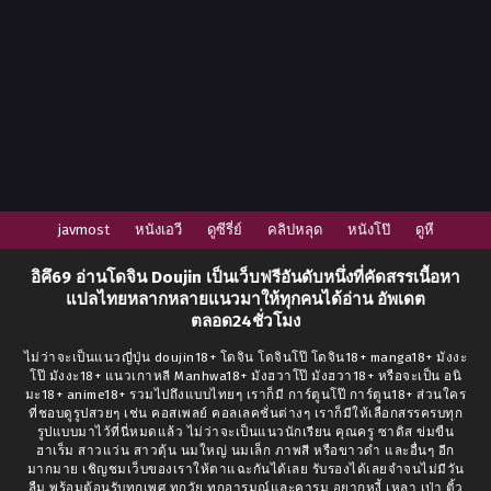
javmost
หนังเอวี
ดูซีรี่ย์
คลิปหลุด
หนังโป๊
ดูหี
อิคึ69
อ่านโดจิน Doujin
เป็นเว็บฟรีอันดับหนึ่งที่คัดสรรเนื้อหา
แปลไทยหลากหลายแนวมาให้ทุกคนได้อ่าน อัพเดต
ตลอด24ชั่วโมง
ไม่ว่าจะเป็นแนวญี่ปุ่น doujin18+ โดจิน โดจินโป๊ โดจิน18+ manga18+ มังงะ
โป๊ มังงะ18+ แนวเกาหลี Manhwa18+ มังฮวาโป๊ มังฮวา18+ หรือจะเป็น อนิ
มะ18+ anime18+ รวมไปถึงแบบไทยๆ เราก็มี การ์ตูนโป๊ การ์ตูน18+ ส่วนใคร
ที่ชอบดูรูปสวยๆ เช่น คอสเพลย์ คอลเลคชั่นต่างๆ เราก็มีให้เลือกสรรครบทุก
รูปแบบมาไว้ที่นี่หมดแล้ว ไม่ว่าจะเป็นแนวนักเรียน คุณครู ซาดิส ข่มขืน
ฮาเร็ม สาวแว่น สาวดุ้น นมใหญ่ นมเล็ก ภาพสี หรือขาวดำ และอื่นๆ อีก
มากมาย เชิญชมเว็บของเราให้ตาแฉะกันได้เลย รับรองได้เลยจำจนไม่มีวัน
ลืม พร้อมต้อนรับทุกเพศ ทุกวัย ทุกอารมณ์และคารม อยากหงี้ เหลา เป่า ติ้ว