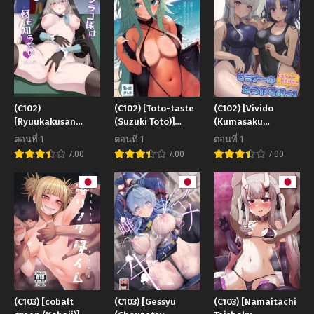
(C102)
(C102) [Toto-taste
(C102) [Vivido
[Ryuukakusan
(Suzuki Toto)]
(Kumasaku
Nodoame
Yamakaze-chan to
Tamizou)] Seminar
ตอนที่ 1
ตอนที่ 1
ตอนที่ 1
(Gokubuto
Private Beach de
no Dosukebe
7.00
7.00
7.00
Mayuge)]
Yuuwaku Kozukuri
Pakopako
Sakurako-sama wa
Sex (Kantai
Natsuyasumi!
Nani mo Shiranai
Collection -
Seminar’s Lewd
(Blue Archive)
KanColle-)
and Sexy Summer
[18kamiscan]
Vacation! (Blue
Archive)
(C103) [cobalt
(C103) [Gessyu
(C103) [Namaitachi