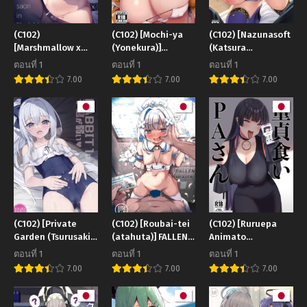
(C102)
(C102) [Mochi-ya
(C102) [Nazunasoft
[Marshmallow x
(Yonekura)]
(Katsura
Whip (kyou)] Saori
Koukando
Harufumi)]
ตอนที่ 1
ตอนที่ 1
ตอนที่ 1
in Black Market
Bugtteru Bugged
Musashi-chan to
7.00
7.00
7.00
(Blue Archive)
Relationship
Himitsu no
(Goddess of Victory
Nettaiya A Tropical
Nikke)
Night with
Musashi-chan (Fate
Grand Order)
(C102) [Private
(C102) [Roubai-tei
(C102) [Ruruepa
Garden (Tsurusaki
(atahuta)] FALLEN
Animato
Takahiro)] RABBIT1
HEAVEN (Amane
(Ruruepa)] Doutei
ตอนที่ 1
ตอนที่ 1
ตอนที่ 1
wa Shikyuu ga
Kanata)
Gui PA-san (Bocchi
7.00
7.00
7.00
Yowai (Blue
the Rock!)
Archive)