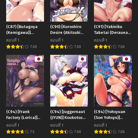
(C87) [Butagoya
(C90) [Kuroshiro
(C91) [Yakiniku
(Kemigawa)]
Desire (Akitsuki
Tabetai (Derauea)]
Oneshota Sweetie
Karasu)] Yuelune X
Nishizumi Maho no
ตอนที่ 1
ตอนที่ 1
ตอนที่ 1
(Oshioki Sweetie
Suimin Kansatsu
7.00
7.00
7.00
Koi suru Oneesan
Record of
wa Urahara desu)
Nishizumi Maho’s
Sleep Violation
(Girls und Panzer)
(C94) [Frank
(C94) [Juggernaut
(C94) [Yohsyuan
Factory (Lorica)]
(JYUN)] Koukotsu
(Son Yohsyu)]
Nympho-mania
Inferno (Fate Grand
Motto Raikou
ตอนที่ 1
ตอนที่ 1
ตอนที่ 1
(Fate Grand Order)
Order)
Mama ni Amaetai I
7.5
7.00
7.00
want to depends