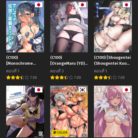
(C100)
(C100)
(C100) [Shougentei
[Monochrome
[OrangeMaru (YD)]
(Shougentei Kuon)]
Circuit (racer)]
Murasaki no Yume
MaryColo (Kantai
ตอนที่ 1
ตอนที่ 3
ตอนที่ 1
Alice wa Densetsu
Collection -
7.00
7.00
7.00
no Soubi o Te ni
KanColle-)
Ireta (Blue Archive)
COLOR