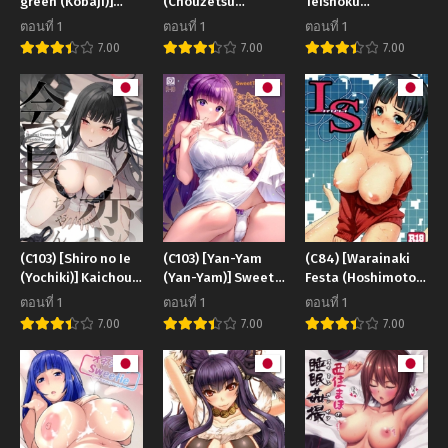
green (Kobaji)]
(Chouzetsu
Teishoku
Killing Time (My
Bishoujo mine)]
(Namaitachi)]
ตอนที่ 1
ตอนที่ 1
ตอนที่ 1
Hero Academia)
Gehenna no
Suspicious
7.00
7.00
7.00
Meushi The Cow of
Candaulism (Nakiri
Gehenna (Blue
Ayame)
Archive)
(C103) [Shiro no Ie
(C103) [Yan-Yam
(C84) [Warainaki
(Yochiki)] Kaichou-
(Yan-Yam)] Sweet
Festa (Hoshimoto
chan no Koi –
Temptation
Piero)] Link Start
ตอนที่ 1
ตอนที่ 1
ตอนที่ 1
Student
(Sousou no Frieren)
(Sword Art Online)
7.00
7.00
7.00
Government
President’s love
(Blue Archive)