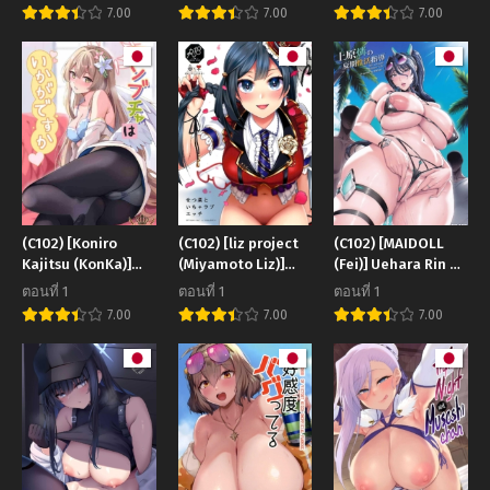
Konna ni mo Open
Icha Love Ecchi
Archive)
7.00
7.00
7.00
nanoo Are
Shimakuru Hon
Teacher-Student
(SSSS GRIDMAN)
Relationships This
Open (Blue
Archive)
(C102) [Koniro
(C102) [liz project
(C102) [MAIDOLL
Kajitsu (KonKa)]
(Miyamoto Liz)]
(Fei)] Uehara Rin no
Konbucha wa Ikaga
Setsuna to Icha
Kaki Seikatsu
ตอนที่ 1
ตอนที่ 1
ตอนที่ 1
desu ka How About
Love Ecchi (Love
Shidou – Rin’s
7.00
7.00
7.00
a Kombucha (Blue
Live! Nijigasaki
Sexual Summer
Archive)
High School Idol
Life (Action
Club)
Taimanin)