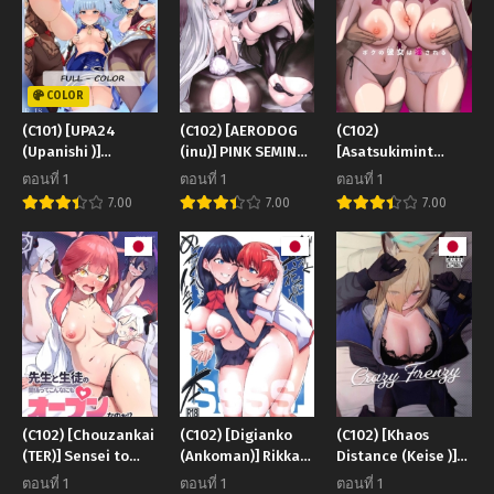
COLOR
(C101) [UPA24
(C102) [AERODOG
(C102)
(Upanishi )]
(inu)] PINK SEMINAR
[Asatsukimint
CRYOGENIC
(Blue Archive)
(Mintice)] Boku no
ตอนที่ 1
ตอนที่ 1
ตอนที่ 1
DREAMER (Genshin
Kanojo wa
7.00
7.00
7.00
Impact)
Midasareru Omake
(C102) [Chouzankai
(C102) [Digianko
(C102) [Khaos
(TER)] Sensei to
(Ankoman)] Rikka-
Distance (Keise )]
Seito no Kankei tte
chan ga Yuuta to
Crazy Frenzy (Blue
ตอนที่ 1
ตอนที่ 1
ตอนที่ 1