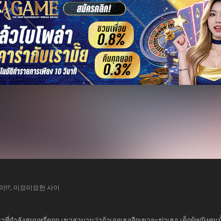
묘한 사이!?, 미묘미묘한 사이
าที่กำลังสูบบุหรี่ดูถูก เขาสาบานว่าถ้าเจอเธออีกเขาจะฆ่าเธอ เด็กผู้หญิ