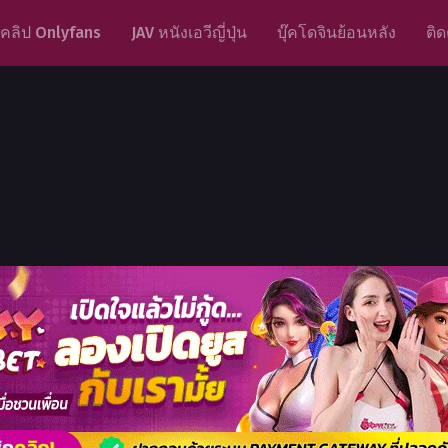
คลิป Onlyfans
JAV หนังเอวีญี่ปุ่น
บุ๊คโดจินย้อนหลัง
ติด