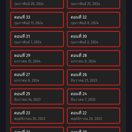
กุมภาพันธ์ 28, 2024
กุมภาพันธ์ 25, 2024
ตอนที่ 33
ตอนที่ 32
กุมภาพันธ์ 11, 2024
กุมภาพันธ์ 8, 2024
ตอนที่ 31
ตอนที่ 30
กุมภาพันธ์ 7, 2024
กุมภาพันธ์ 2, 2024
ตอนที่ 29
ตอนที่ 28
มกราคม 13, 2024
มกราคม 9, 2024
ตอนที่ 27
ตอนที่ 26
มกราคม 6, 2024
ธันวาคม 21, 2023
ตอนที่ 25
ตอนที่ 24
ธันวาคม 14, 2023
ธันวาคม 7, 2023
ตอนที่ 23
ตอนที่ 22
พฤศจิกายน 30, 2023
พฤศจิกายน 26, 2023