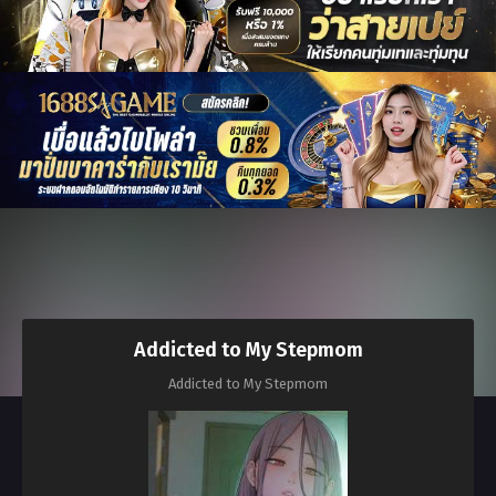
Addicted to My Stepmom
Addicted to My Stepmom