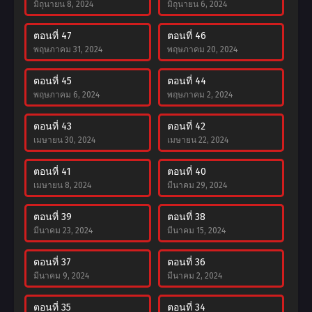
มิถุนายน 8, 2024
มิถุนายน 6, 2024
ตอนที่ 47
ตอนที่ 46
พฤษภาคม 31, 2024
พฤษภาคม 20, 2024
ตอนที่ 45
ตอนที่ 44
พฤษภาคม 6, 2024
พฤษภาคม 2, 2024
ตอนที่ 43
ตอนที่ 42
เมษายน 30, 2024
เมษายน 22, 2024
ตอนที่ 41
ตอนที่ 40
เมษายน 8, 2024
มีนาคม 29, 2024
ตอนที่ 39
ตอนที่ 38
มีนาคม 23, 2024
มีนาคม 15, 2024
ตอนที่ 37
ตอนที่ 36
มีนาคม 9, 2024
มีนาคม 2, 2024
ตอนที่ 35
ตอนที่ 34