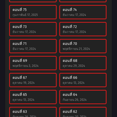
ตอนที่ 75
ตอนที่ 74
กุมภาพันธ์ 17, 2025
ธันวาคม 17, 2024
ตอนที่ 73
ตอนที่ 72
ธันวาคม 17, 2024
ธันวาคม 17, 2024
ตอนที่ 71
ตอนที่ 70
ธันวาคม 17, 2024
พฤศจิกายน 21, 2024
ตอนที่ 69
ตอนที่ 68
พฤศจิกายน 3, 2024
ตุลาคม 29, 2024
ตอนที่ 67
ตอนที่ 66
ตุลาคม 19, 2024
ตุลาคม 13, 2024
ตอนที่ 65
ตอนที่ 64
ตุลาคม 13, 2024
กันยายน 26, 2024
ตอนที่ 63
ตอนที่ 62
กันยายน 26, 2024
กันยายน 20, 2024