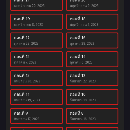
ตอนที่ 21
ตอนที่ 20
พฤศจิกายน 20, 2023
พฤศจิกายน 9, 2023
ตอนที่ 19
ตอนที่ 18
พฤศจิกายน 8, 2023
พฤศจิกายน 2, 2023
ตอนที่ 17
ตอนที่ 16
ตุลาคม 28, 2023
ตุลาคม 28, 2023
ตอนที่ 15
ตอนที่ 14
ตุลาคม 7, 2023
ตุลาคม 6, 2023
ตอนที่ 13
ตอนที่ 12
กันยายน 30, 2023
กันยายน 22, 2023
ตอนที่ 11
ตอนที่ 10
กันยายน 19, 2023
กันยายน 18, 2023
ตอนที่ 9
ตอนที่ 8
กันยายน 17, 2023
กันยายน 16, 2023