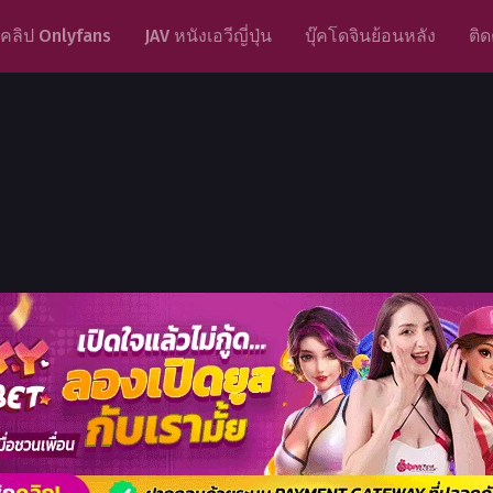
คลิป Onlyfans
JAV หนังเอวีญี่ปุ่น
บุ๊คโดจินย้อนหลัง
ติด