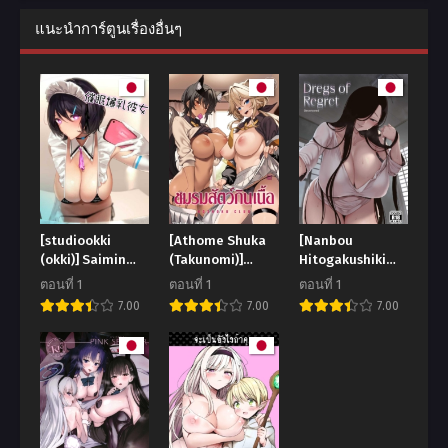
แนะนำการ์ตูนเรื่องอื่นๆ
[studiookki
[Athome Shuka
[Nanbou
(okki)] Saimin
(Takunomi)]
Hitogakushiki
Bakunyuu Kanojo
Hoshoku Club
(Nakamura
ตอนที่ 1
ตอนที่ 1
ตอนที่ 1
Regura)] Tsuikai
7.00
7.00
7.00
no Kasu Dregs of
Regret