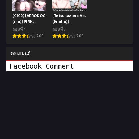
(C102) [AERODOG
[Tetsukazuno Ao.
(inu)] PINK
(Emilio)]
SEMINAR (Blue
Kiraware Onna o
ตอนที่ 1
ตอนที่ 7
Archive)
Tasuketara…?
7.00
7.00
Soushuuhen
คอมเมนต์
Facebook Comment