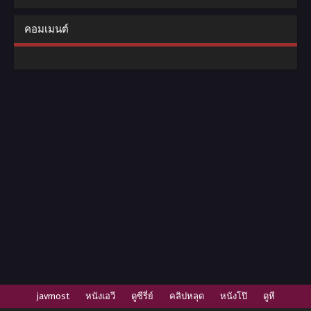
ของสาวหูสัตว์
คอมเมนต์
javmost
หนังเอวี
ดูซีรี่ย์
คลิปหลุด
หนังโป๊
ดูหี