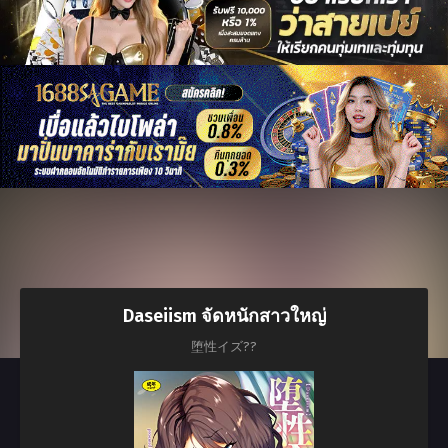
Daseiism จัดหนักสาวใหญ่
堕性イズ??