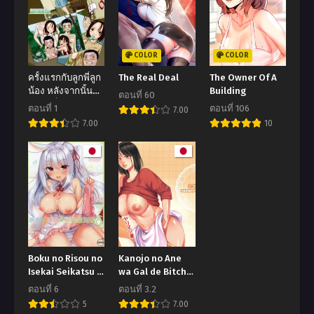
COLOR
COLOR
ครั้งแรกกับลูกพี่ลูก
The Real Deal
The Owner Of A
น้อง หลังจากนั้นก็
Building
ตอนที่ 60
ทุกๆ ปีก็…
ตอนที่ 1
ตอนที่ 106
7.00
[Kisaragi Gunma]
7.00
10
Summer Play
(Love Selection)
Boku no Risou no
Kanojo no Ane
Isekai Seikatsu –
wa Gal de Bitch
My Ideal Life In A
de Yariman de
ตอนที่ 6
ตอนที่ 3.2
Different World
5
7.00
เกิดใหม่ ณ โลก