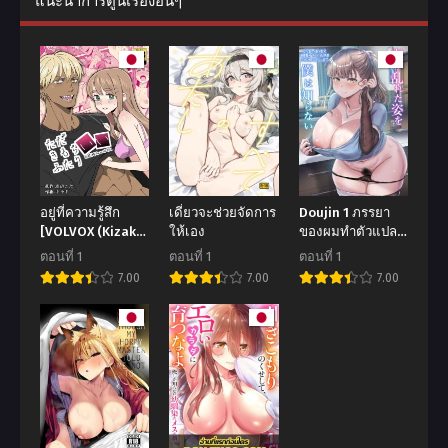
แนะนำการ์ตูนเรื่องอื่นๆ
อยู่ที่ความรู้สึก
เดี๋ยวจะช่วยจัดการ
Doujin 1 ภรรยา
[VOLVOX (Kizaki)]
ให้เอง
ของผมทำตัวแปลก
Tada Kimochi Ii
ไป [Fuzume]
ตอนที่ 1
ตอนที่ 1
ตอนที่ 1
Futari
Tsuma ga
7.00
7.00
7.00
Midareta Sugata
o Boku wa
Shiranai