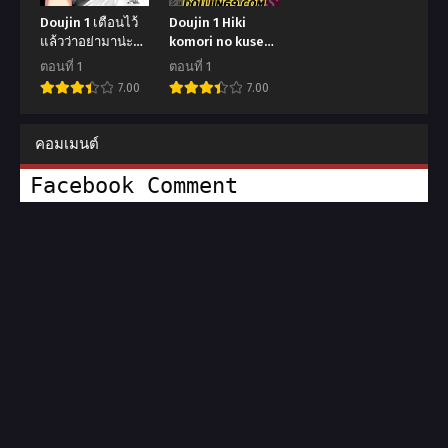
Doujin 1 เตือนไว้
Doujin 1 Hiki
แล้วว่าอย่ามาน่ะ
komori no kuse
[Enokido]
shite, ero i
ตอนที่ 1
ตอนที่ 1
Hatsujouki no
Karada ni
7.00
7.00
Shishou ga ”Kuru
sodatsu na yo ~
na” to Itta no ni
ore shika
Even though my
shiranai
คอมเมนต์
Horny Master
osananajimi no
told me Not to
mesu no kao
Facebook Comment