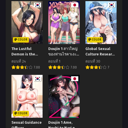
COLOR
COLOR
The Lustful
Doujin 1 สาวใหญ่
Global Sexual
Demon is the
ของท่านไรคาเงะ
Culture Research
King of Demons
MILF Complex
Institute
ตอนที่ 24
ตอนที่ 1
ตอนที่ 30
(Naruto)
7.00
7.00
7
[RaikageArt
Sichan]
COLOR
Sexual Guidance
Doujin 1 Ame,
Officer
Nochi to Nari no