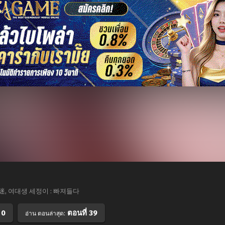
生秀晶：沉迷, 여대생 세정이 : 빠져들다
 0
ตอนที่ 39
อ่าน ตอนล่าสุด: