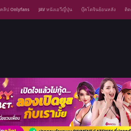
คลิป Onlyfans
JAV หนังเอวีญี่ปุ่น
บุ๊คโดจินย้อนหลัง
ติด