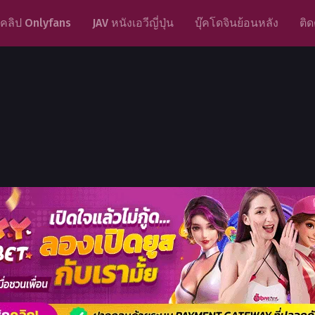
คลิป Onlyfans
JAV หนังเอวีญี่ปุ่น
บุ๊คโดจินย้อนหลัง
ติด