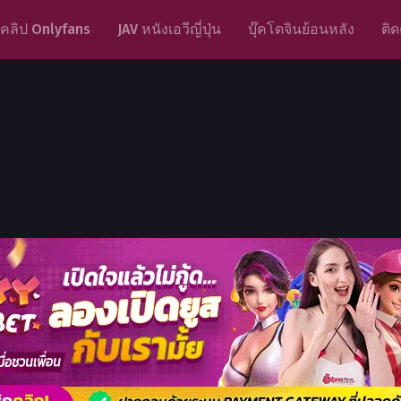
คลิป Onlyfans
JAV หนังเอวีญี่ปุ่น
บุ๊คโดจินย้อนหลัง
ติด