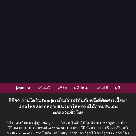
javmost
หนังเอวี
ดูซีรี่ย์
คลิปหลุด
หนังโป๊
ดูหี
อิคึ69
อ่านโดจิน Doujin
เป็นเว็บฟรีอันดับหนึ่งที่คัดสรรเนื้อหา
แปลไทยหลากหลายแนวมาให้ทุกคนได้อ่าน อัพเดต
ตลอด24ชั่วโมง
ไม่ว่าจะเป็นแนวญี่ปุ่น doujin18+ โดจิน โดจินโป๊ โดจิน18+ manga18+ มังงะ
โป๊ มังงะ18+ แนวเกาหลี Manhwa18+ มังฮวาโป๊ มังฮวา18+ หรือจะเป็น อนิ
มะ18+ anime18+ รวมไปถึงแบบไทยๆ เราก็มี การ์ตูนโป๊ การ์ตูน18+ ส่วนใคร