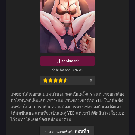
Bookmark
กำลังติดตาม 326 คน
9
แทซอกได้เจอกับแม่แฟนในอนาคตเป็นครั้งแรก แต่แทซอกก็ต้อง
ตกใจทันทีที่เห็นเธอ เพราะแม่แฟนของเขาคือคู่ YED ในอดีต ซึ่ง
แทซอกไม่สามารถห้ามความต้องการทางเพศของตัวเองได้และ
ได้ข่มขืนเธอ แทนที่จะเป็นแค่คู่ YED แต่เขาได้ตัดสินใจเลี้ยงเธอ
ไว้จนทำให้เธอเชื่องเหมือนนังร่าน
ตอนที่ 1
อ่าน ตอนแรกทันที: