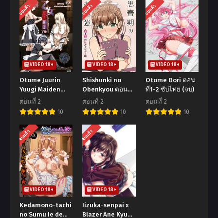
จบแล้ว
จบแล้ว
จบแล้ว
VIDEO 18+
VIDEO 18+
VIDEO 18+
Otome Juurin
Shishunki no
Otome Dori ตอน
Yuugi Maiden
Obenkyou ตอน
ที่1-2 ซับไทย (จบ)
Infringement
ที่1-2 ซับไทย
ตอนที่ 2
ตอนที่ 2
ตอนที่ 2
Play ตอนที่1-2 ซับ
10
10
10
ไทย (จบ)
จบแล้ว
จบแล้ว
VIDEO 18+
VIDEO 18+
Kedamono-tachi
Iizuka-senpai x
no Sumu Ie de
Blazer Ane Kyun!