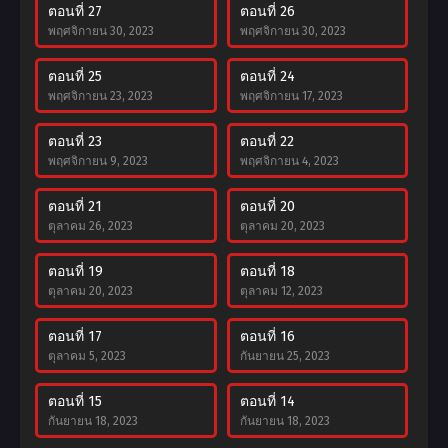
ตอนที่ 27
ตอนที่ 26
พฤศจิกายน 30, 2023
พฤศจิกายน 30, 2023
ตอนที่ 25
ตอนที่ 24
พฤศจิกายน 23, 2023
พฤศจิกายน 17, 2023
ตอนที่ 23
ตอนที่ 22
พฤศจิกายน 9, 2023
พฤศจิกายน 4, 2023
ตอนที่ 21
ตอนที่ 20
ตุลาคม 26, 2023
ตุลาคม 20, 2023
ตอนที่ 19
ตอนที่ 18
ตุลาคม 20, 2023
ตุลาคม 12, 2023
ตอนที่ 17
ตอนที่ 16
ตุลาคม 5, 2023
กันยายน 25, 2023
ตอนที่ 15
ตอนที่ 14
กันยายน 18, 2023
กันยายน 18, 2023