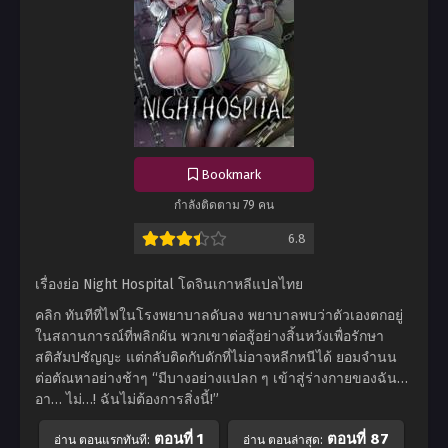
Bookmark
กำลังติดตาม 79 คน
6.8
เรื่องย่อ Night Hospital โดจินเกาหลีแปลไทย
คลิก ทันทีที่ไฟในโรงพยาบาลดับลง พยาบาลพบว่าตัวเองตกอยู่
ในสถานการณ์ที่พลิกผัน พวกเขาต่อสู้อย่างสิ้นหวังเพื่อรักษา
สติสัมปชัญญะ แต่กลับติดกับดักที่ไม่อาจหลีกหนีได้ ยอมจำนน
ต่อตัณหาอย่างช้าๆ “มีบางอย่างแปลก ๆ เข้าสู่ร่างกายของฉัน…
อา… ไม่…! ฉันไม่ต้องการสิ่งนี้!”
ตอนที่ 1
ตอนที่ 87
อ่าน ตอนแรกทันที:
อ่าน ตอนล่าสุด: