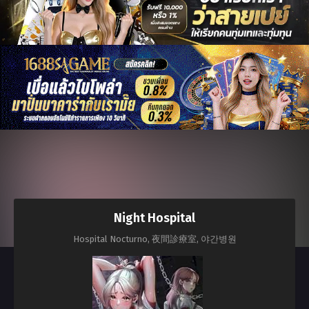
Night Hospital
Hospital Nocturno, 夜間診療室, 야간병원