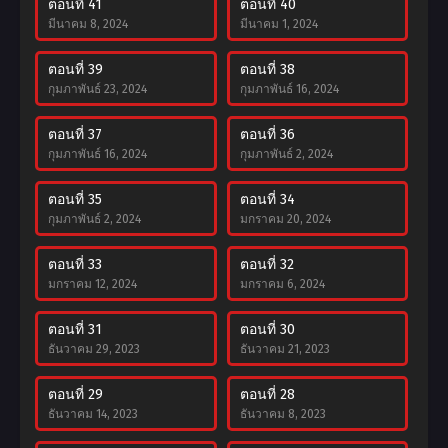
ตอนที่ 41
ตอนที่ 40
มีนาคม 8, 2024
มีนาคม 1, 2024
ตอนที่ 39
ตอนที่ 38
กุมภาพันธ์ 23, 2024
กุมภาพันธ์ 16, 2024
ตอนที่ 37
ตอนที่ 36
กุมภาพันธ์ 16, 2024
กุมภาพันธ์ 2, 2024
ตอนที่ 35
ตอนที่ 34
กุมภาพันธ์ 2, 2024
มกราคม 20, 2024
ตอนที่ 33
ตอนที่ 32
มกราคม 12, 2024
มกราคม 6, 2024
ตอนที่ 31
ตอนที่ 30
ธันวาคม 29, 2023
ธันวาคม 21, 2023
ตอนที่ 29
ตอนที่ 28
ธันวาคม 14, 2023
ธันวาคม 8, 2023