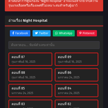
คำเตือน!! การ์ตูนเรื่องนี้ "Night Hospital" อาจมีเนื้อหาเกี่ยวกับความ
รุนแรงเลือดหรือเรื่องเพศที่ไม่เหมาะสมสำหรับผู้เยาว์
อ่านเรื่อง Night Hospital
Facebook
Twitter
WhatsApp
Pinterest
ตอนที่ 87
ตอนที่ 89
กุมภาพันธ์ 16, 2025
กุมภาพันธ์ 16, 2025
ตอนที่ 88
ตอนที่ 86
กุมภาพันธ์ 16, 2025
มกราคม 24, 2025
ตอนที่ 85
ตอนที่ 84
มกราคม 24, 2025
มกราคม 24, 2025
ตอนที่ 83
ตอนที่ 82