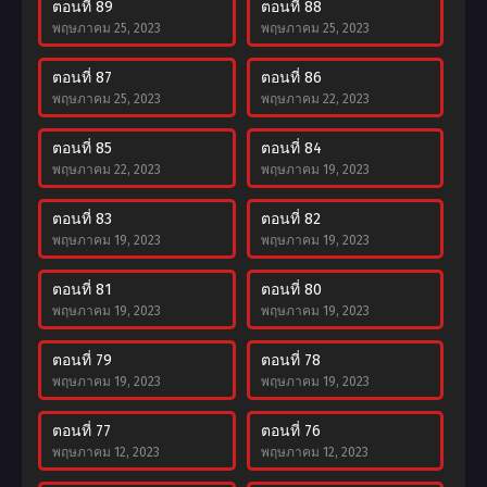
ตอนที่ 89
ตอนที่ 88
พฤษภาคม 25, 2023
พฤษภาคม 25, 2023
ตอนที่ 87
ตอนที่ 86
พฤษภาคม 25, 2023
พฤษภาคม 22, 2023
ตอนที่ 85
ตอนที่ 84
พฤษภาคม 22, 2023
พฤษภาคม 19, 2023
ตอนที่ 83
ตอนที่ 82
พฤษภาคม 19, 2023
พฤษภาคม 19, 2023
ตอนที่ 81
ตอนที่ 80
พฤษภาคม 19, 2023
พฤษภาคม 19, 2023
ตอนที่ 79
ตอนที่ 78
พฤษภาคม 19, 2023
พฤษภาคม 19, 2023
ตอนที่ 77
ตอนที่ 76
พฤษภาคม 12, 2023
พฤษภาคม 12, 2023