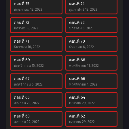
ตอนที่ 75
ตอนที่ 74
พฤษภาคม 12, 2023
กุมภาพันธ์ 13, 2023
ตอนที่ 73
ตอนที่ 72
มกราคม 6, 2023
มกราคม 6, 2023
ตอนที่ 71
ตอนที่ 70
ธันวาคม 10, 2022
ธันวาคม 6, 2022
ตอนที่ 69
ตอนที่ 68
พฤศจิกายน 15, 2022
พฤศจิกายน 11, 2022
ตอนที่ 67
ตอนที่ 66
พฤศจิกายน 6, 2022
พฤศจิกายน 1, 2022
ตอนที่ 65
ตอนที่ 64
เมษายน 29, 2022
เมษายน 29, 2022
ตอนที่ 63
ตอนที่ 62
เมษายน 29, 2022
เมษายน 29, 2022