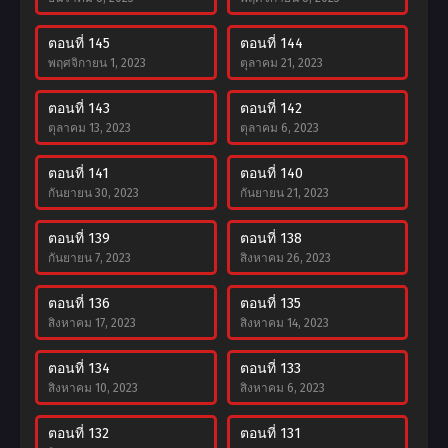
ตอนที่ 145
ตอนที่ 144
พฤศจิกายน 1, 2023
ตุลาคม 21, 2023
ตอนที่ 143
ตอนที่ 142
ตุลาคม 13, 2023
ตุลาคม 6, 2023
ตอนที่ 141
ตอนที่ 140
กันยายน 30, 2023
กันยายน 21, 2023
ตอนที่ 139
ตอนที่ 138
กันยายน 7, 2023
สิงหาคม 26, 2023
ตอนที่ 136
ตอนที่ 135
สิงหาคม 17, 2023
สิงหาคม 14, 2023
ตอนที่ 134
ตอนที่ 133
สิงหาคม 10, 2023
สิงหาคม 6, 2023
ตอนที่ 132
ตอนที่ 131