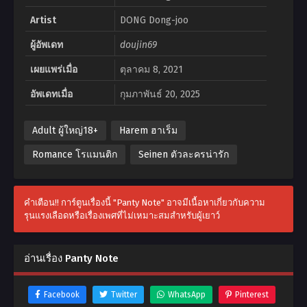
Artist
DONG Dong-joo
ผู้อัพเดท
doujin69
เผยแพร่เมื่อ
ตุลาคม 8, 2021
อัพเดทเมื่อ
กุมภาพันธ์ 20, 2025
Adult ผู้ใหญ่18+
Harem ฮาเร็ม
Romance โรแมนติก
Seinen ตัวละครน่ารัก
คำเตือน!! การ์ตูนเรื่องนี้ "Panty Note" อาจมีเนื้อหาเกี่ยวกับความ
รุนแรงเลือดหรือเรื่องเพศที่ไม่เหมาะสมสำหรับผู้เยาว์
อ่านเรื่อง Panty Note
Facebook
Twitter
WhatsApp
Pinterest