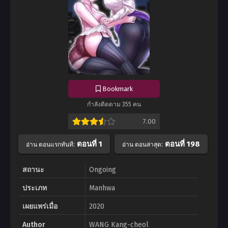
Bookmark
กำลังติดตาม 355 คน
7.00
ตอนที่ 1
ตอนที่ 198
อ่าน ตอนแรกทันที:
อ่าน ตอนล่าสุด:
สถานะ
Ongoing
ประเภท
Manhwa
เผยแพร่เมื่อ
2020
Author
WANG Kang-cheol