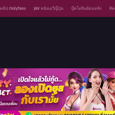
คลิป Onlyfans
JAV หนังเอวีญี่ปุ่น
บุ๊คโดจินย้อนหลัง
ติด