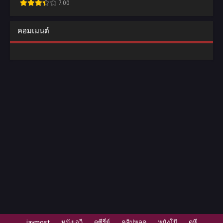
7.00
คอมเมนต์
javmost
หนังเอวี
ดูซีรี่ย์
คลิปหลุด
หนังโป๊
ดูหี