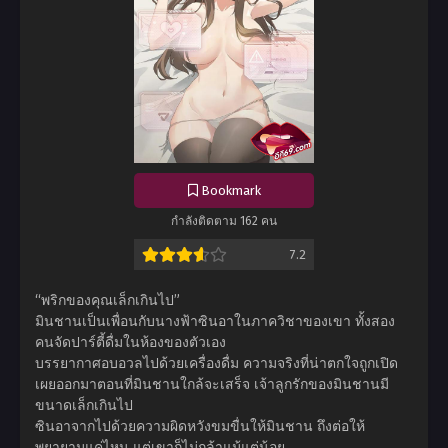
Bookmark
กำลังติดตาม 162 คน
7.2
“พริกของคุณเล็กเกินไป”
มินชานเป็นเพื่อนกับนางฟ้าซินอาในภาควิชาของเขา ทั้งสอง
คนจัดปาร์ตี้ดื่มในห้องของตัวเอง
บรรยากาศอบอวลไปด้วยเครื่องดื่ม ความจริงที่น่าตกใจถูกเปิด
เผยออกมาตอนที่มินชานใกล้จะเสร็จ เจ้าลูกรักของมินชานมี
ขนาดเล็กเกินไป
ซินอาจากไปด้วยความผิดหวังขมขื่นให้มินชาน ถึงต่อให้
พยายามแค่ไหน แต่เขาก็ไม่กล้าแม้แต่น้อย