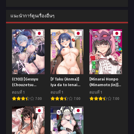
แนะนำการ์ตูนเรื่องอื่นๆ
(C103) [Gessyu
[F Taku (Anma)]
[Minarai Honpo
(Chouzetsu
Iya da to Ienai
(Minamoto Jin)]
Bishoujo mine)]
Jimikei Shoujo to
Gacha Hime-
ตอนที่ 1
ตอนที่ 1
ตอนที่ 1
Gehenna no
Kashikiri Onsen
sama no Mukakin
7.00
7.00
7.00
Meushi The Cow
[Muri no Nai
of Gehenna (Blue
Kakin] no Hiketsu
Archive)
Gacha Princess’s
One Weird Trick
for F2P (Fate
Grand Order)