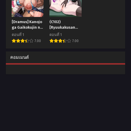
[Dramus] Kanojo
(C102)
ga Gaikokujin ni
[Ryuukakusan
Netorareru
Nodoame
ตอนที่ 1
ตอนที่ 1
Manga Ouchi
(Gokubuto
7.00
7.00
Fuck Hen
Mayuge)]
Sakurako-sama
wa Nani mo
คอมเมนต์
Shiranai (Blue
Archive)
[18kamiscan]