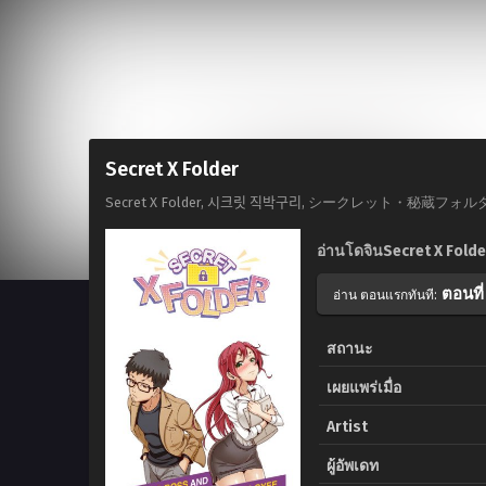
Secret X Folder
Secret X Folder, 시크릿 직박구리, シークレット・秘蔵フォルタ
อ่านโดจินSecret X Folde
ตอนที่
อ่าน ตอนแรกทันที:
สถานะ
เผยแพร่เมื่อ
Artist
ผู้อัพเดท