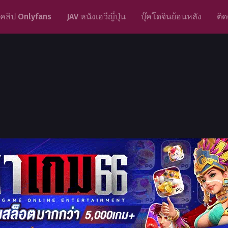
คลิป Onlyfans
JAV หนังเอวีญี่ปุ่น
บุ๊คโดจินย้อนหลัง
ติด