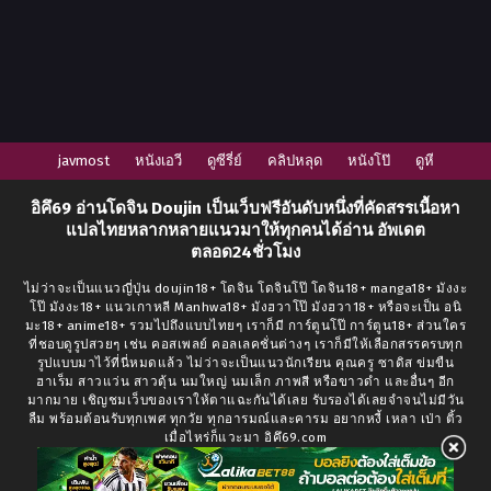
javmost
หนังเอวี
ดูซีรี่ย์
คลิปหลุด
หนังโป๊
ดูหี
อิคึ69
อ่านโดจิน Doujin
เป็นเว็บฟรีอันดับหนึ่งที่คัดสรรเนื้อหา
แปลไทยหลากหลายแนวมาให้ทุกคนได้อ่าน อัพเดต
ตลอด24ชั่วโมง
ไม่ว่าจะเป็นแนวญี่ปุ่น doujin18+ โดจิน โดจินโป๊ โดจิน18+ manga18+ มังงะ
โป๊ มังงะ18+ แนวเกาหลี Manhwa18+ มังฮวาโป๊ มังฮวา18+ หรือจะเป็น อนิ
มะ18+ anime18+ รวมไปถึงแบบไทยๆ เราก็มี การ์ตูนโป๊ การ์ตูน18+ ส่วนใคร
ที่ชอบดูรูปสวยๆ เช่น คอสเพลย์ คอลเลคชั่นต่างๆ เราก็มีให้เลือกสรรครบทุก
รูปแบบมาไว้ที่นี่หมดแล้ว ไม่ว่าจะเป็นแนวนักเรียน คุณครู ซาดิส ข่มขืน
ฮาเร็ม สาวแว่น สาวดุ้น นมใหญ่ นมเล็ก ภาพสี หรือขาวดำ และอื่นๆ อีก
มากมาย เชิญชมเว็บของเราให้ตาแฉะกันได้เลย รับรองได้เลยจำจนไม่มีวัน
ลืม พร้อมต้อนรับทุกเพศ ทุกวัย ทุกอารมณ์และคารม อยากหงี้ เหลา เป่า ติ้ว
เมื่อไหร่ก็แวะมา อิคึ69.com
อ่านการ์ตูนฟรี