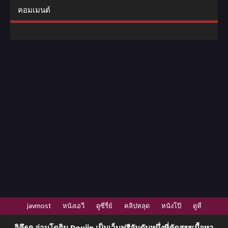
คอมเมนต์
javmost
หนังเอวี
ดูซีรี่ย์
คลิปหลุด
หนังโป๊
ดูหี
อิคึ69
อ่านโดจิน Doujin
เป็นเว็บฟรีอันดับหนึ่งที่คัดสรรเนื้อหา