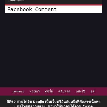
Facebook Comment
javmost
หนังเอวี
ดูซีรี่ย์
คลิปหลุด
หนังโป๊
ดูหี
อิคึ69
อ่านโดจิน Doujin
เป็นเว็บฟรีอันดับหนึ่งที่คัดสรรเนื้อหา
แปลไทยหลากหลายแนวมาให้ทุกคนได้อ่าน อัพเดต