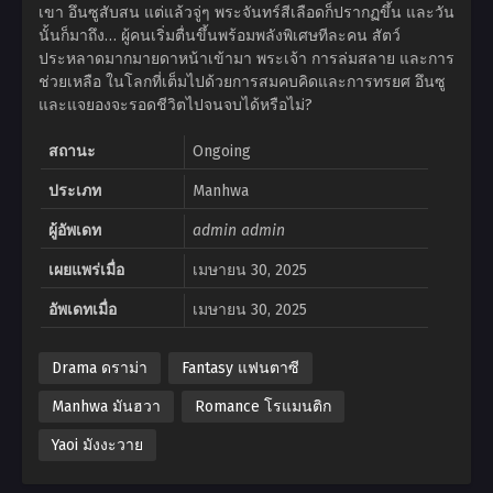
เขา อึนซูสับสน แต่แล้วจู่ๆ พระจันทร์สีเลือดก็ปรากฏขึ้น และวัน
นั้นก็มาถึง… ผู้คนเริ่มตื่นขึ้นพร้อมพลังพิเศษทีละคน สัตว์
ประหลาดมากมายดาหน้าเข้ามา พระเจ้า การล่มสลาย และการ
ช่วยเหลือ ในโลกที่เต็มไปด้วยการสมคบคิดและการทรยศ อึนซู
และแจยองจะรอดชีวิตไปจนจบได้หรือไม่?
สถานะ
Ongoing
ประเภท
Manhwa
ผู้อัพเดท
admin admin
เผยแพร่เมื่อ
เมษายน 30, 2025
อัพเดทเมื่อ
เมษายน 30, 2025
Drama ดราม่า
Fantasy แฟนตาซี
Manhwa มันฮวา
Romance โรแมนติก
Yaoi มังงะวาย