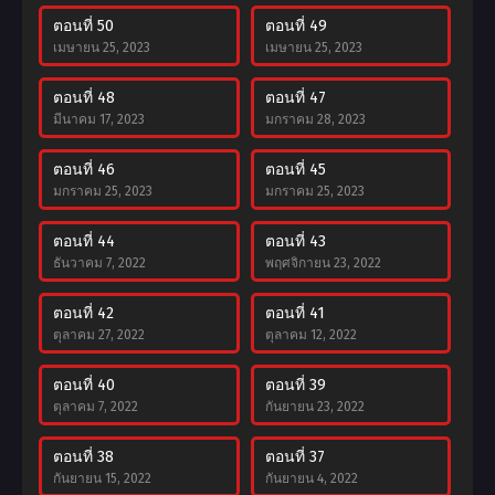
ตอนที่ 50
ตอนที่ 49
เมษายน 25, 2023
เมษายน 25, 2023
ตอนที่ 48
ตอนที่ 47
มีนาคม 17, 2023
มกราคม 28, 2023
ตอนที่ 46
ตอนที่ 45
มกราคม 25, 2023
มกราคม 25, 2023
ตอนที่ 44
ตอนที่ 43
ธันวาคม 7, 2022
พฤศจิกายน 23, 2022
ตอนที่ 42
ตอนที่ 41
ตุลาคม 27, 2022
ตุลาคม 12, 2022
ตอนที่ 40
ตอนที่ 39
ตุลาคม 7, 2022
กันยายน 23, 2022
ตอนที่ 38
ตอนที่ 37
กันยายน 15, 2022
กันยายน 4, 2022