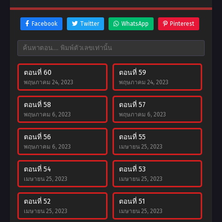
Facebook
Twitter
WhatsApp
Pinterest
ตอนที่ 60
ตอนที่ 59
พฤษภาคม 24, 2023
พฤษภาคม 24, 2023
ตอนที่ 58
ตอนที่ 57
พฤษภาคม 6, 2023
พฤษภาคม 6, 2023
ตอนที่ 56
ตอนที่ 55
พฤษภาคม 6, 2023
เมษายน 25, 2023
ตอนที่ 54
ตอนที่ 53
เมษายน 25, 2023
เมษายน 25, 2023
ตอนที่ 52
ตอนที่ 51
เมษายน 25, 2023
เมษายน 25, 2023