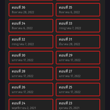
ตอนที่ 36
ตอนที่ 35
สิงหาคม 28, 2022
สิงหาคม 6, 2022
ตอนที่ 34
ตอนที่ 33
สิงหาคม 6, 2022
กรกฎาคม 7, 2022
ตอนที่ 32
ตอนที่ 31
กรกฎาคม 7, 2022
มีนาคม 28, 2022
ตอนที่ 30
ตอนที่ 29
มกราคม 17, 2022
มกราคม 17, 2022
ตอนที่ 28
ตอนที่ 27
มกราคม 17, 2022
มกราคม 17, 2022
ตอนที่ 26
ตอนที่ 25
มกราคม 17, 2022
มกราคม 17, 2022
ตอนที่ 24
ตอนที่ 23
พฤศจิกายน 2, 2021
ตุลาคม 25, 2021