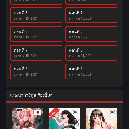
ตอนที่ 8
ตอนที่ 7
ตุลาคม 15, 2021
ตุลาคม 15, 2021
ตอนที่ 6
ตอนที่ 5
ตุลาคม 15, 2021
ตุลาคม 15, 2021
ตอนที่ 4
ตอนที่ 3
ตุลาคม 15, 2021
ตุลาคม 15, 2021
ตอนที่ 2
ตอนที่ 1
ตุลาคม 15, 2021
ตุลาคม 15, 2021
แนะนำการ์ตูนเรื่องอื่นๆ
จบแล้ว