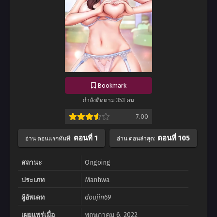
Bookmark
กำลังติดตาม 353 คน
7.00
ตอนที่ 1
ตอนที่ 105
อ่าน ตอนแรกทันที:
อ่าน ตอนล่าสุด:
สถานะ
Ongoing
ประเภท
Manhwa
ผู้อัพเดท
doujin69
เผยแพร่เมื่อ
พฤษภาคม 6, 2022