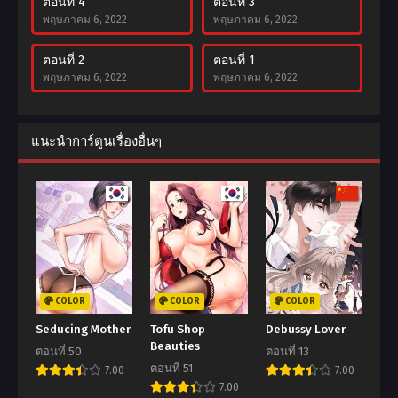
ตอนที่ 4
ตอนที่ 3
พฤษภาคม 6, 2022
พฤษภาคม 6, 2022
ตอนที่ 2
ตอนที่ 1
พฤษภาคม 6, 2022
พฤษภาคม 6, 2022
แนะนำการ์ตูนเรื่องอื่นๆ
COLOR
COLOR
COLOR
Seducing Mother
Tofu Shop
Debussy Lover
Beauties
ตอนที่ 50
ตอนที่ 13
ตอนที่ 51
7.00
7.00
7.00