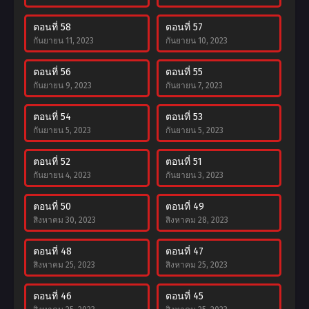
ตอนที่ 58
ตอนที่ 57
กันยายน 11, 2023
กันยายน 10, 2023
ตอนที่ 56
ตอนที่ 55
กันยายน 9, 2023
กันยายน 7, 2023
ตอนที่ 54
ตอนที่ 53
กันยายน 5, 2023
กันยายน 5, 2023
ตอนที่ 52
ตอนที่ 51
กันยายน 4, 2023
กันยายน 3, 2023
ตอนที่ 50
ตอนที่ 49
สิงหาคม 30, 2023
สิงหาคม 28, 2023
ตอนที่ 48
ตอนที่ 47
สิงหาคม 25, 2023
สิงหาคม 25, 2023
ตอนที่ 46
ตอนที่ 45