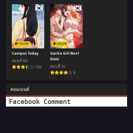
COLOR
COLOR
Campus Today
Gacha Girl Next
Door
ตอนที่ 80
ตอนที่ 34
7.00
8
คอมเมนต์
Facebook Comment