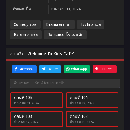
อัพเดทเมื่อ
เมษายน 11, 2024
Comedy ตลก
Drama ดราม่า
Ecchi ลามก
Harem ฮาเร็ม
Romance โรแมนติก
อ่านเรื่อง Welcome To Kids Cafe’
Facebook
Twitter
WhatsApp
Pinterest
ตอนที่ 105
ตอนที่ 104
เมษายน 11, 2024
มีนาคม 18, 2024
ตอนที่ 103
ตอนที่ 102
มีนาคม 14, 2024
มีนาคม 11, 2024