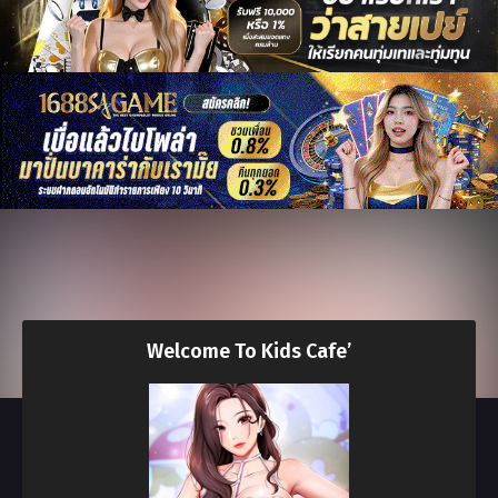
Welcome To Kids Cafe’