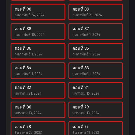
ตอนที่ 90
ตอนที่ 89
กุมภาพันธ์ 24, 2024
กุมภาพันธ์ 21, 2024
ตอนที่ 88
ตอนที่ 87
กุมภาพันธ์ 10, 2024
กุมภาพันธ์ 1, 2024
ตอนที่ 86
ตอนที่ 85
กุมภาพันธ์ 1, 2024
กุมภาพันธ์ 1, 2024
ตอนที่ 84
ตอนที่ 83
กุมภาพันธ์ 1, 2024
กุมภาพันธ์ 1, 2024
ตอนที่ 82
ตอนที่ 81
มกราคม 21, 2024
มกราคม 15, 2024
ตอนที่ 80
ตอนที่ 79
มกราคม 13, 2024
มกราคม 13, 2024
ตอนที่ 78
ตอนที่ 77
ธันวาคม 22, 2023
ธันวาคม 11, 2023