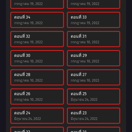
กรกฎาคม 19, 2022
กรกฎาคม 19, 2022
ตอนที่ 34
ตอนที่ 33
กรกฎาคม 19, 2022
กรกฎาคม 19, 2022
ตอนที่ 32
ตอนที่ 31
กรกฎาคม 19, 2022
กรกฎาคม 10, 2022
ตอนที่ 30
ตอนที่ 29
กรกฎาคม 10, 2022
กรกฎาคม 10, 2022
ตอนที่ 28
ตอนที่ 27
กรกฎาคม 10, 2022
กรกฎาคม 10, 2022
ตอนที่ 26
ตอนที่ 25
กรกฎาคม 10, 2022
มิถุนายน 24, 2022
ตอนที่ 24
ตอนที่ 23
มิถุนายน 24, 2022
มิถุนายน 24, 2022