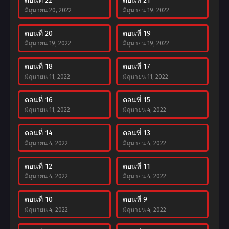
ตอนที่ 22
ตอนที่ 21
มิถุนายน 20, 2022
มิถุนายน 19, 2022
ตอนที่ 20
ตอนที่ 19
มิถุนายน 19, 2022
มิถุนายน 19, 2022
ตอนที่ 18
ตอนที่ 17
มิถุนายน 11, 2022
มิถุนายน 11, 2022
ตอนที่ 16
ตอนที่ 15
มิถุนายน 11, 2022
มิถุนายน 4, 2022
ตอนที่ 14
ตอนที่ 13
มิถุนายน 4, 2022
มิถุนายน 4, 2022
ตอนที่ 12
ตอนที่ 11
มิถุนายน 4, 2022
มิถุนายน 4, 2022
ตอนที่ 10
ตอนที่ 9
มิถุนายน 4, 2022
มิถุนายน 4, 2022