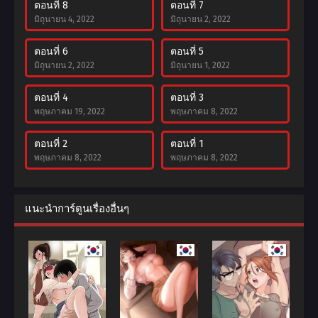
ตอนที่ 8
ตอนที่ 7
มิถุนายน 4, 2022
มิถุนายน 2, 2022
ตอนที่ 6
ตอนที่ 5
มิถุนายน 2, 2022
มิถุนายน 1, 2022
ตอนที่ 4
ตอนที่ 3
พฤษภาคม 19, 2022
พฤษภาคม 8, 2022
ตอนที่ 2
ตอนที่ 1
พฤษภาคม 8, 2022
พฤษภาคม 8, 2022
แนะนำการ์ตูนเรื่องอื่นๆ