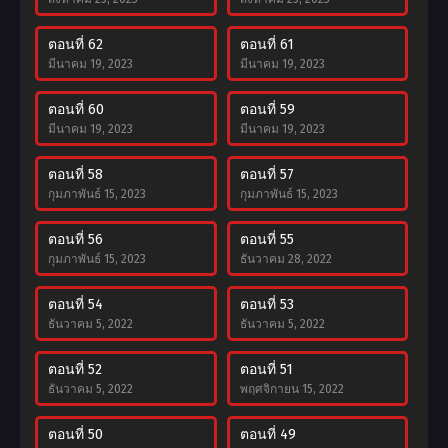
ตอนที่ 62
ตอนที่ 61
มีนาคม 19, 2023
มีนาคม 19, 2023
ตอนที่ 60
ตอนที่ 59
มีนาคม 19, 2023
มีนาคม 19, 2023
ตอนที่ 58
ตอนที่ 57
กุมภาพันธ์ 15, 2023
กุมภาพันธ์ 15, 2023
ตอนที่ 56
ตอนที่ 55
กุมภาพันธ์ 15, 2023
ธันวาคม 28, 2022
ตอนที่ 54
ตอนที่ 53
ธันวาคม 5, 2022
ธันวาคม 5, 2022
ตอนที่ 52
ตอนที่ 51
ธันวาคม 5, 2022
พฤศจิกายน 15, 2022
ตอนที่ 50
ตอนที่ 49