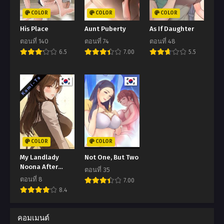
COLOR
COLOR
COLOR
His Place
Aunt Puberty
As If Daughter
ตอนที่ 140
ตอนที่ 74
ตอนที่ 48
6.5
7.00
5.5
COLOR
COLOR
My Landlady
Not One, But Two
Noona After
ตอนที่ 35
Story
ตอนที่ 8
7.00
8.4
คอมเมนต์