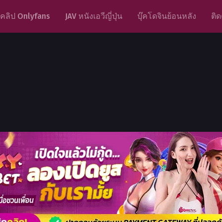
คลิป Onlyfans
JAV หนังเอวีญี่ปุ่น
บุ๊คโดจินย้อนหลัง
ติด