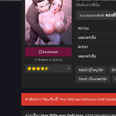
เริ่มต้นจากที่นั่น
ตอนที่
อ่าน ตอนแรกทันที:
สถานะ
เผยแพร่เมื่อ
Artist
Bookmark
เผยแพร่เมื่อ
กำลังติดตาม 228 คน
9
Adult ผู้ใหญ่18+
Dr
Smut เรื่องเพศ18+
คำเตือน!! การ์ตูนเรื่องนี้ "Your Wife was Delicious ภรรยาของค
อ่านเรื่อง Your Wife was Delicious ภรรยาของคุณแส