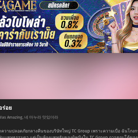
อร่อย
Wife Was Amazing, 네 마누라 맛있더라
กษาความปลอดภัยกลางคืนของบริษัทใหญ่ TC Group เพราะความเบื่อ ฉันโกงก
อเพ่นแชทธรรมดา แต่เป็นห้องแชทลับของผู้หญิงใน TC Group การตอบโต้ของ