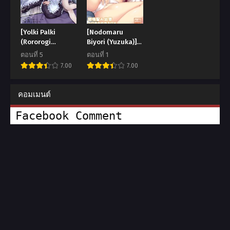
[Yolki Palki
[Nodomaru
(Rororogi
Biyori (Yuzuka)]
Mogera)]
Motto
ตอนที่ 5
ตอนที่ 1
Sennyuu!
Mofumofuru
7.00
7.00
Gakeppuchi Spy
(Motto
no
Mofumofuru
Shakkinhensai
Soushuuhen)
คอมเมนต์
RTA ~Josou Maid
to Oni Joushi~
Facebook Comment