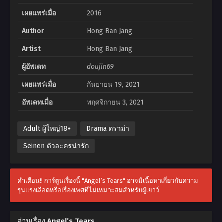
เผยแพร่เมื่อ
2016
Author
Hong Ban Jang
Artist
Hong Ban Jang
ผู้อัพเดท
doujin69
เผยแพร่เมื่อ
กันยายน 19, 2021
อัพเดทเมื่อ
พฤศจิกายน 3, 2021
Adult ผู้ใหญ่18+
Drama ดราม่า
Seinen ตัวละครน่ารัก
คำเตือน!! การ์ตูนเรื่องนี้ "Angel’s Tears" อาจมีเนื้อหาเกี่ยวกับความ
รุนแรงเลือดหรือเรื่องเพศที่ไม่เหมาะสมสำหรับผู้เยาว์
อ่านเรื่อง Angel’s Tears