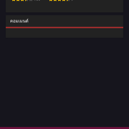
คอมเมนต์