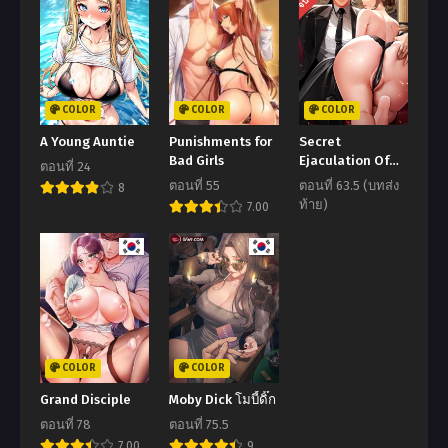
COLOR
COLOR
COLOR
A Young Auntie
Punishments for
Secret
Bad Girls
Ejaculation Of
ตอนที่ 24
The Rich
ตอนที่ 55
ตอนที่ 63.5 (บทส่ง
8
ท้าย)
7.00
7.00
COLOR
COLOR
Grand Disciple
Moby Dick โมบี้ดิ๊ก
ตอนที่ 78
ตอนที่ 75.5
7.00
9