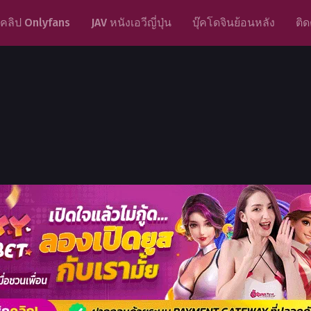
คลิป Onlyfans
JAV หนังเอวีญี่ปุ่น
บุ๊คโดจินย้อนหลัง
ติด