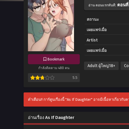
ตอนที่
อ่าน ตอนแรกทันที:
สถานะ
เผยแพร่เมื่อ
Artist
เผยแพร่เมื่อ
Bookmark
Adult ผู้ใหญ่18+
Co
กำลังติดตาม 480 คน
5.5
คำเตือน!! การ์ตูนเรื่องนี้ "As If Daughter" อาจมีเนื้อหาเกี่ยวกั
อ่านเรื่อง As If Daughter