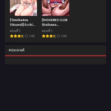
[Tomikadou
[DIOGENES CLUB
(tksand)] Ecchi
(Haikawa
na Tengu no
Hemlen)]
ตอนที่ 1
ตอนที่ 1
Otetsudai-san A
BRICOLA 8
7.00
7.00
lewd Tengu
(BLEACH)
caretaker
คอมเมนต์