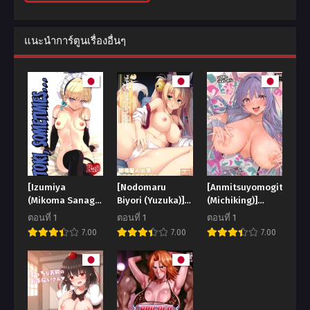
แนะนำการ์ตูนเรื่องอื่นๆ
[Izumiya
[Nodomaru
[Anmitsuyomogitei
(Mikoma Sanagi)]
Biyori (Yuzuka)]
(Michiking)]
Toki, Tokidoki
Motto
Udonge no Milk
ตอนที่ 1
ตอนที่ 1
ตอนที่ 1
Toki, Sometimes
Mofumofuru
Overdose
7.00
7.00
7.00
(Blue Archive)
(Motto
Mofumofuru
Soushuuhen)