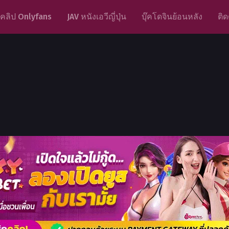
คลิป Onlyfans
JAV หนังเอวีญี่ปุ่น
บุ๊คโดจินย้อนหลัง
ติด