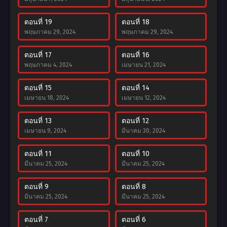
ตอนที่ 19
ตอนที่ 18
พฤษภาคม 29, 2024
พฤษภาคม 29, 2024
ตอนที่ 17
ตอนที่ 16
พฤษภาคม 4, 2024
เมษายน 21, 2024
ตอนที่ 15
ตอนที่ 14
เมษายน 18, 2024
เมษายน 12, 2024
ตอนที่ 13
ตอนที่ 12
เมษายน 9, 2024
มีนาคม 30, 2024
ตอนที่ 11
ตอนที่ 10
มีนาคม 25, 2024
มีนาคม 25, 2024
ตอนที่ 9
ตอนที่ 8
มีนาคม 25, 2024
มีนาคม 25, 2024
ตอนที่ 7
ตอนที่ 6