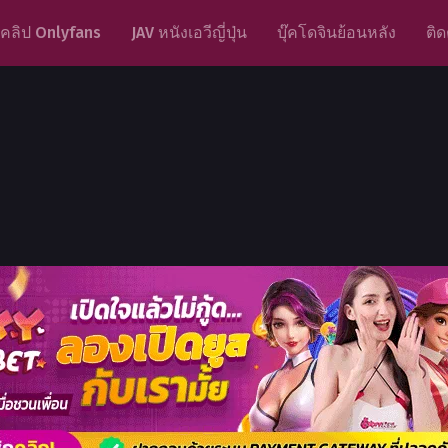
คลิป Onlyfans
JAV หนังเอวีญี่ปุ่น
บุ๊คโดจินย้อนหลัง
ติด