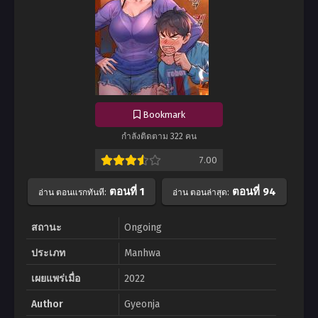
Bookmark
กำลังติดตาม 322 คน
7.00
ตอนที่ 1
ตอนที่ 94
อ่าน ตอนแรกทันที:
อ่าน ตอนล่าสุด:
สถานะ
Ongoing
ประเภท
Manhwa
เผยแพร่เมื่อ
2022
Author
Gyeonja