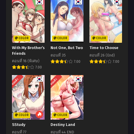
COLOR
COLOR
COLOR
With My Brother’s
Not One, But Two
Time to Choose
Friends
ตอนที่ 35
ตอนที่ 26 (End)
ตอนที่ 16 (พิเศษ)
7.00
7.00
7.00
จบแล้ว
จบแล้ว
COLOR
COLOR
SStudy
Destiny Land
ตอนที่ 77
ตอนที่ 44 END