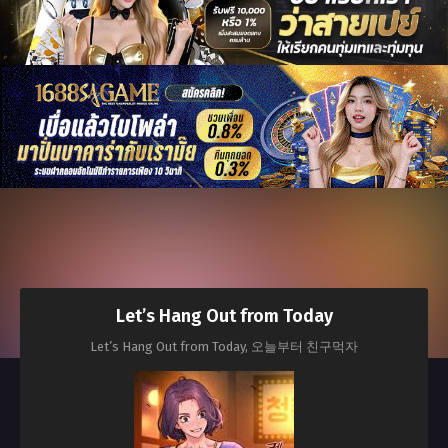
Let’s Hang Out from Today
Let’s Hang Out from Today, 오늘부터 친구먹자