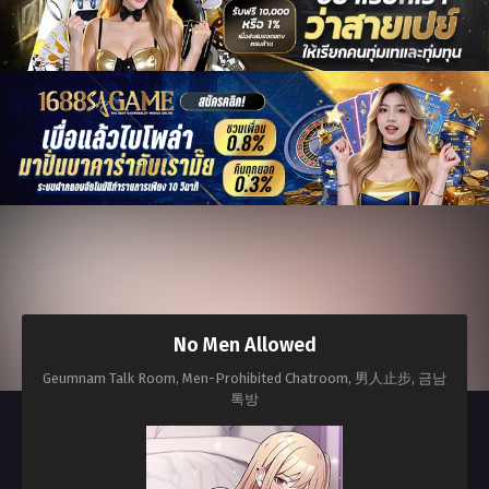
No Men Allowed
Geumnam Talk Room, Men-Prohibited Chatroom, 男人止步, 금남
톡방