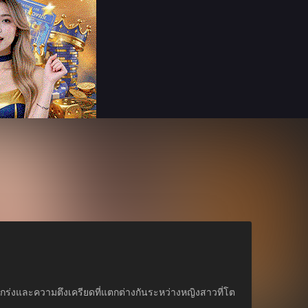
็งแกร่งและความตึงเครียดที่แตกต่างกันระหว่างหญิงสาวที่โต