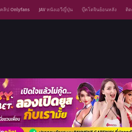
คลิป Onlyfans
JAV หนังเอวีญี่ปุ่น
บุ๊คโดจินย้อนหลัง
ติด