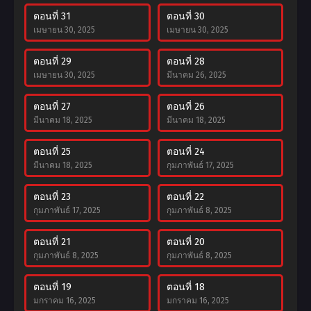
ตอนที่ 31
ตอนที่ 30
เมษายน 30, 2025
เมษายน 30, 2025
ตอนที่ 29
ตอนที่ 28
เมษายน 30, 2025
มีนาคม 26, 2025
ตอนที่ 27
ตอนที่ 26
มีนาคม 18, 2025
มีนาคม 18, 2025
ตอนที่ 25
ตอนที่ 24
มีนาคม 18, 2025
กุมภาพันธ์ 17, 2025
ตอนที่ 23
ตอนที่ 22
กุมภาพันธ์ 17, 2025
กุมภาพันธ์ 8, 2025
ตอนที่ 21
ตอนที่ 20
กุมภาพันธ์ 8, 2025
กุมภาพันธ์ 8, 2025
ตอนที่ 19
ตอนที่ 18
มกราคม 16, 2025
มกราคม 16, 2025