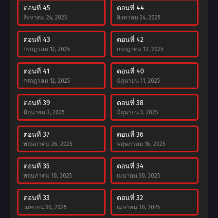
ตอนที่ 45
ตอนที่ 44
สิงหาคม 24, 2025
สิงหาคม 24, 2025
ตอนที่ 43
ตอนที่ 42
กรกฎาคม 12, 2025
กรกฎาคม 12, 2025
ตอนที่ 41
ตอนที่ 40
กรกฎาคม 12, 2025
มิถุนายน 11, 2025
ตอนที่ 39
ตอนที่ 38
มิถุนายน 3, 2025
มิถุนายน 3, 2025
ตอนที่ 37
ตอนที่ 36
พฤษภาคม 26, 2025
พฤษภาคม 16, 2025
ตอนที่ 35
ตอนที่ 34
พฤษภาคม 10, 2025
เมษายน 30, 2025
ตอนที่ 33
ตอนที่ 32
เมษายน 30, 2025
เมษายน 30, 2025