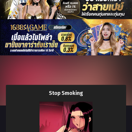
Stop Smoking