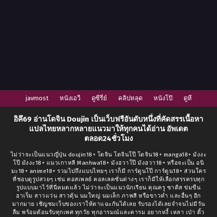
javmost
หนังเอวี
ดูซีรี่ย์
คลิปหลุด
หนังโป๊
ดูหี
อิคึ69
อ่านโดจิน Doujin
เป็นเว็บฟรีอันดับหนึ่งที่คัดสรรเนื้อหา
แปลไทยหลากหลายแนวมาให้ทุกคนได้อ่าน อัพเดต
ตลอด24ชั่วโมง
ไม่ว่าจะเป็นแนวญี่ปุ่น doujin18+ โดจิน โดจินโป๊ โดจิน18+ manga18+ มังงะ
โป๊ มังงะ18+ แนวเกาหลี Manhwa18+ มังฮวาโป๊ มังฮวา18+ หรือจะเป็น อนิ
มะ18+ anime18+ รวมไปถึงแบบไทยๆ เราก็มี การ์ตูนโป๊ การ์ตูน18+ ส่วนใคร
ที่ชอบดูรูปสวยๆ เช่น คอสเพลย์ คอลเลคชั่นต่างๆ เราก็มีให้เลือกสรรครบทุก
รูปแบบมาไว้ที่นี่หมดแล้ว ไม่ว่าจะเป็นแนวนักเรียน คุณครู ซาดิส ข่มขืน
ฮาเร็ม สาวแว่น สาวดุ้น นมใหญ่ นมเล็ก ภาพสี หรือขาวดำ และอื่นๆ อีก
มากมาย เชิญชมเว็บของเราให้ตาแฉะกันได้เลย รับรองได้เลยจำจนไม่มีวัน
ลืม พร้อมต้อนรับทุกเพศ ทุกวัย ทุกอารมณ์และคารม อยากหงี้ เหลา เป่า ติ้ว