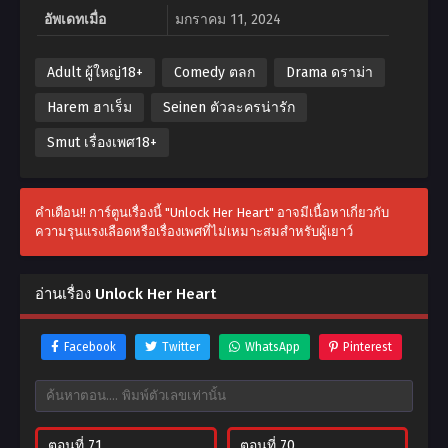
อัพเดทเมื่อ
มกราคม 11, 2024
Adult ผู้ใหญ่18+
Comedy ตลก
Drama ดราม่า
Harem ฮาเร็ม
Seinen ตัวละครน่ารัก
Smut เรื่องเพศ18+
คำเตือน!! การ์ตูนเรื่องนี้ "Unlock Her Heart" อาจมีเนื้อหาเกี่ยวกับ
ความรุนแรงเลือดหรือเรื่องเพศที่ไม่เหมาะสมสำหรับผู้เยาว์
อ่านเรื่อง Unlock Her Heart
Facebook
Twitter
WhatsApp
Pinterest
ตอนที่ 71
ตอนที่ 70