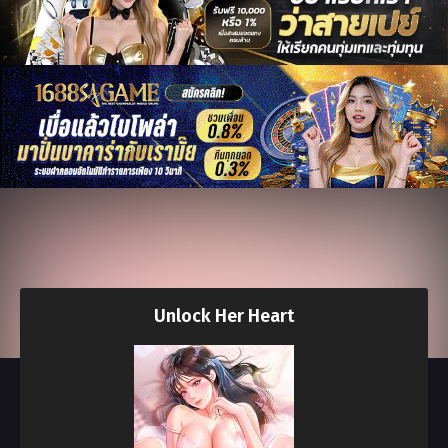
Unlock Her Heart