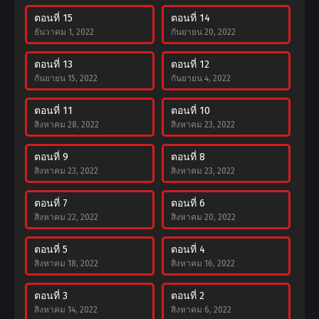
ตอนที่ 15
ตอนที่ 14
ธันวาคม 1, 2022
กันยายน 20, 2022
ตอนที่ 13
ตอนที่ 12
กันยายน 15, 2022
กันยายน 4, 2022
ตอนที่ 11
ตอนที่ 10
สิงหาคม 28, 2022
สิงหาคม 23, 2022
ตอนที่ 9
ตอนที่ 8
สิงหาคม 23, 2022
สิงหาคม 23, 2022
ตอนที่ 7
ตอนที่ 6
สิงหาคม 22, 2022
สิงหาคม 20, 2022
ตอนที่ 5
ตอนที่ 4
สิงหาคม 18, 2022
สิงหาคม 16, 2022
ตอนที่ 3
ตอนที่ 2
สิงหาคม 14, 2022
สิงหาคม 6, 2022