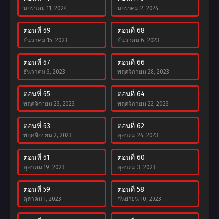
มกราคม 11, 2024
มกราคม 2, 2024
ตอนที่ 69
ตอนที่ 68
ธันวาคม 15, 2023
ธันวาคม 6, 2023
ตอนที่ 67
ตอนที่ 66
ธันวาคม 3, 2023
พฤศจิกายน 28, 2023
ตอนที่ 65
ตอนที่ 64
พฤศจิกายน 23, 2023
พฤศจิกายน 22, 2023
ตอนที่ 63
ตอนที่ 62
พฤศจิกายน 2, 2023
ตุลาคม 24, 2023
ตอนที่ 61
ตอนที่ 60
ตุลาคม 19, 2023
ตุลาคม 3, 2023
ตอนที่ 59
ตอนที่ 58
ตุลาคม 1, 2023
กันยายน 10, 2023