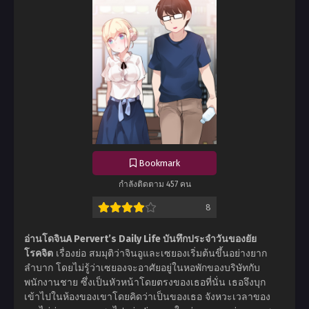
Bookmark
กำลังติดตาม 457 คน
8
อ่านโดจินA Pervert’s Daily Life บันทึกประจำวันของยัย
โรคจิต
เรื่องย่อ สมมุติว่าจินอูและเซยองเริ่มต้นขึ้นอย่างยาก
ลำบาก โดยไม่รู้ว่าเซยองจะอาศัยอยู่ในหอพักของบริษัทกับ
พนักงานชาย ซึ่งเป็นหัวหน้าโดยตรงของเธอที่นั่น เธอจึงบุก
เข้าไปในห้องของเขาโดยคิดว่าเป็นของเธอ จังหวะเวลาของ