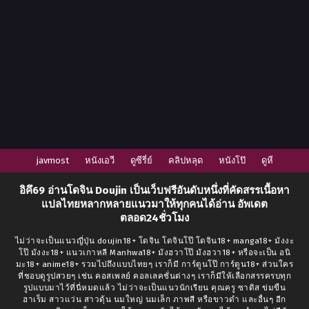
javmost
หนังเอวี
ดูซีรี่ย์
คลิปหลุด
หนังโป๊
ดูหี
อิคึ69
อ่านโดจิน Doujin
เป็นเว็บฟรีอันดับหนึ่งที่คัดสรรเนื้อหา
แปลไทยหลากหลายแนวมาให้ทุกคนได้อ่าน อัพเดต
ตลอด24ชั่วโมง
ไม่ว่าจะเป็นแนวญี่ปุ่น doujin18+ โดจิน โดจินโป๊ โดจิน18+ manga18+ มังงะ
โป๊ มังงะ18+ แนวเกาหลี Manhwa18+ มังฮวาโป๊ มังฮวา18+ หรือจะเป็น อนิ
มะ18+ anime18+ รวมไปถึงแบบไทยๆ เราก็มี การ์ตูนโป๊ การ์ตูน18+ ส่วนใคร
ที่ชอบดูรูปสวยๆ เช่น คอสเพลย์ คอลเลคชั่นต่างๆ เราก็มีให้เลือกสรรครบทุก
รูปแบบมาไว้ที่นี่หมดแล้ว ไม่ว่าจะเป็นแนวนักเรียน คุณครู ซาดิส ข่มขืน
ฮาเร็ม สาวแว่น สาวดุ้น นมใหญ่ นมเล็ก ภาพสี หรือขาวดำ และอื่นๆ อีก